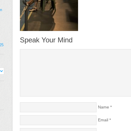
on
Speak Your Mind
025
Name
*
Email
*