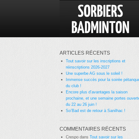
ARTICLES RÉCENTS
Tout savoir sur les inscriptions et
réinscriptions 2026-2027
Une superbe AG sous le soleil !
Immense succès pour la soirée pétanqu
du club !
Encore plus d’avantages la saison
prochaine, et une semaine portes ouvert
du 22 au 26 juin !
So’Bad est de retour à Sanilhac !
COMMENTAIRES RÉCENTS
Crespo
dans
Tout savoir sur les