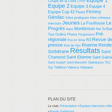
Equipe 1
Coupe de la Loire
CPPP
Equipe 2
Equipe 3
Equipe 4
Firminy
Equipe Cup 42
Feurs
Génilac
Infos pratiques
Inter-créneaux
Jeunes
Le
La Fouillouse
interclubs
Progrès
Montbrison
Not So'Ba
Mairie
Pré-
Tour
Oullins
Photos
Progression
régionale
Revue d
R3
Puy en Velay
presse
Roanne
Ronde
Rive de Gier
Résultats
Sorbérane
Saint
Saint Etienne
Chamond
Saint Galmi
Saint Joseph
Saint Marcellin
Statistiques
TDJ
Téléthon
Valence
Vétérans
Top
PLAN DU SITE
Le club
:
Présentation
•
Équipes Interclubs
•
Bé
•
Ronde Sorbérane