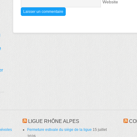
Website
d
e
er
LIGUE RHÔNE ALPES
CO
névoles
Fermeture estivale du siège de la ligue
15 juillet
2026