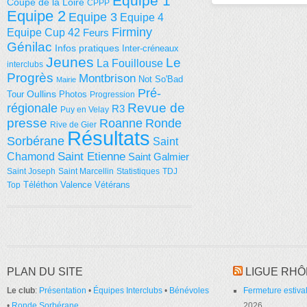
Equipe 1
Coupe de la Loire
CPPP
Equipe 2
Equipe 3
Equipe 4
Firminy
Equipe Cup 42
Feurs
Génilac
Infos pratiques
Inter-créneaux
Jeunes
Le
La Fouillouse
interclubs
Progrès
Montbrison
Not So'Bad
Mairie
Pré-
Tour
Oullins
Photos
Progression
régionale
Revue de
R3
Puy en Velay
presse
Roanne
Ronde
Rive de Gier
Résultats
Sorbérane
Saint
Saint Etienne
Chamond
Saint Galmier
Saint Joseph
Saint Marcellin
Statistiques
TDJ
Téléthon
Valence
Vétérans
Top
PLAN DU SITE
LIGUE RHÔ
Le club
:
Présentation
•
Équipes Interclubs
•
Bénévoles
Fermeture estival
•
Ronde Sorbérane
2026