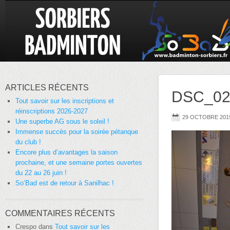
ARTICLES RÉCENTS
DSC_02
Tout savoir sur les inscriptions et
réinscriptions 2026-2027
29 OCTOBRE 201
Une superbe AG sous le soleil !
Immense succès pour la soirée pétanque
du club !
Encore plus d’avantages la saison
prochaine, et une semaine portes ouvertes
du 22 au 26 juin !
So’Bad est de retour à Sanilhac !
COMMENTAIRES RÉCENTS
Crespo
dans
Tout savoir sur les