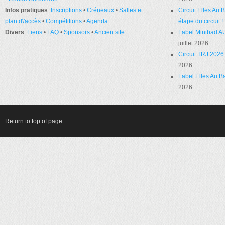
Infos pratiques
:
Inscriptions
•
Créneaux
•
Salles et
Circuit Elles Au
plan d\'accès
•
Compétitions
•
Agenda
étape du circuit !
Divers
:
Liens
•
FAQ
•
Sponsors
•
Ancien site
Label Minibad A
juillet 2026
Circuit TRJ 2026 
2026
Label Elles Au Ba
2026
Return to top of page