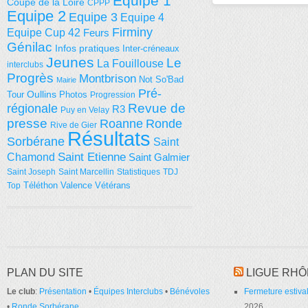
Equipe 1
Coupe de la Loire
CPPP
Equipe 2
Equipe 3
Equipe 4
Firminy
Equipe Cup 42
Feurs
Génilac
Infos pratiques
Inter-créneaux
Jeunes
Le
La Fouillouse
interclubs
Progrès
Montbrison
Not So'Bad
Mairie
Pré-
Tour
Oullins
Photos
Progression
régionale
Revue de
R3
Puy en Velay
presse
Roanne
Ronde
Rive de Gier
Résultats
Sorbérane
Saint
Saint Etienne
Chamond
Saint Galmier
Saint Joseph
Saint Marcellin
Statistiques
TDJ
Téléthon
Valence
Vétérans
Top
PLAN DU SITE
LIGUE RHÔ
Le club
:
Présentation
•
Équipes Interclubs
•
Bénévoles
Fermeture estival
•
Ronde Sorbérane
2026