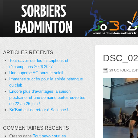
ARTICLES RÉCENTS
DSC_02
Tout savoir sur les inscriptions et
réinscriptions 2026-2027
29 OCTOBRE 201
Une superbe AG sous le soleil !
Immense succès pour la soirée pétanque
du club !
Encore plus d’avantages la saison
prochaine, et une semaine portes ouvertes
du 22 au 26 juin !
So’Bad est de retour à Sanilhac !
COMMENTAIRES RÉCENTS
Crespo
dans
Tout savoir sur les