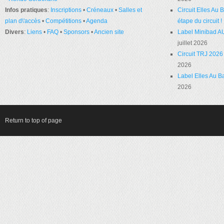
Infos pratiques
:
Inscriptions
•
Créneaux
•
Salles et
Circuit Elles Au
plan d\'accès
•
Compétitions
•
Agenda
étape du circuit !
Divers
:
Liens
•
FAQ
•
Sponsors
•
Ancien site
Label Minibad A
juillet 2026
Circuit TRJ 2026 
2026
Label Elles Au Ba
2026
Return to top of page