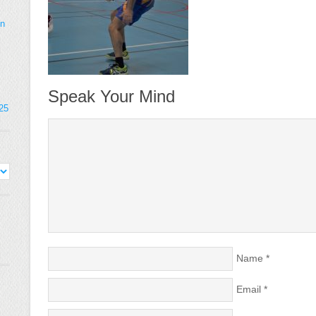
on
Speak Your Mind
025
Name
*
Email
*