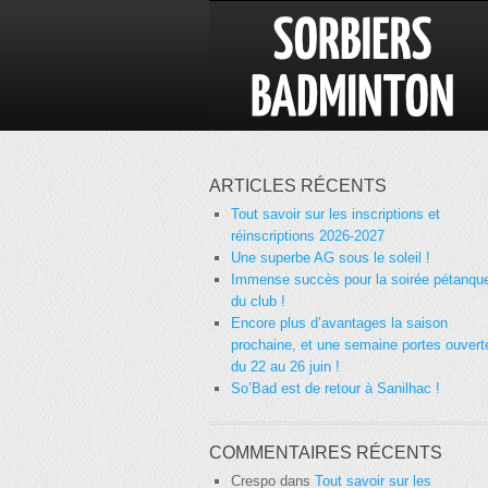
ARTICLES RÉCENTS
Tout savoir sur les inscriptions et
réinscriptions 2026-2027
Une superbe AG sous le soleil !
Immense succès pour la soirée pétanqu
du club !
Encore plus d’avantages la saison
prochaine, et une semaine portes ouvert
du 22 au 26 juin !
So’Bad est de retour à Sanilhac !
COMMENTAIRES RÉCENTS
Crespo
dans
Tout savoir sur les