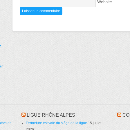
Website
d
e
er
LIGUE RHÔNE ALPES
CO
névoles
Fermeture estivale du siège de la ligue
15 juillet
2026