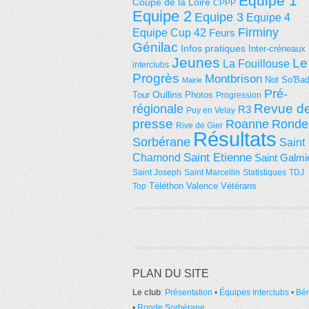
Equipe 1
Coupe de la Loire
CPPP
Equipe 2
Equipe 3
Equipe 4
Firminy
Equipe Cup 42
Feurs
Génilac
Infos pratiques
Inter-créneaux
Jeunes
Le
La Fouillouse
interclubs
Progrès
Montbrison
Not So'Ba
Mairie
Pré-
Tour
Oullins
Photos
Progression
régionale
Revue d
R3
Puy en Velay
presse
Roanne
Ronde
Rive de Gier
Résultats
Sorbérane
Saint
Saint Etienne
Chamond
Saint Galmi
Saint Joseph
Saint Marcellin
Statistiques
TDJ
Téléthon
Valence
Vétérans
Top
PLAN DU SITE
Le club
:
Présentation
•
Équipes Interclubs
•
Bé
•
Ronde Sorbérane