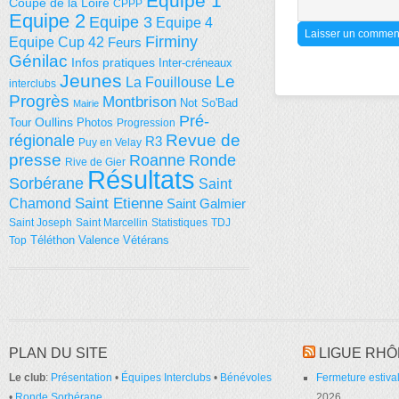
Equipe 1
Coupe de la Loire
CPPP
Equipe 2
Equipe 3
Equipe 4
Firminy
Equipe Cup 42
Feurs
Génilac
Infos pratiques
Inter-créneaux
Jeunes
Le
La Fouillouse
interclubs
Progrès
Montbrison
Not So'Bad
Mairie
Pré-
Tour
Oullins
Photos
Progression
régionale
Revue de
R3
Puy en Velay
presse
Roanne
Ronde
Rive de Gier
Résultats
Sorbérane
Saint
Saint Etienne
Chamond
Saint Galmier
Saint Joseph
Saint Marcellin
Statistiques
TDJ
Téléthon
Valence
Vétérans
Top
PLAN DU SITE
LIGUE RHÔ
Le club
:
Présentation
•
Équipes Interclubs
•
Bénévoles
Fermeture estival
•
Ronde Sorbérane
2026