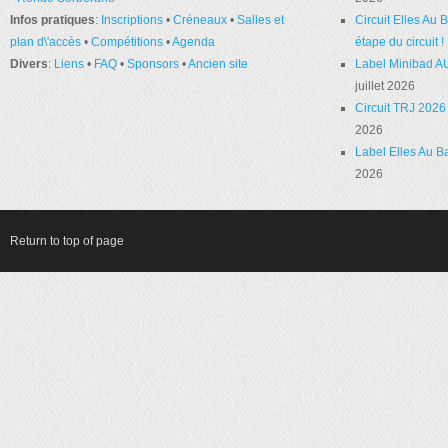
Infos pratiques
:
Inscriptions
•
Créneaux
•
Salles et
Circuit Elles Au
plan d\'accès
•
Compétitions
•
Agenda
étape du circuit !
Divers
:
Liens
•
FAQ
•
Sponsors
•
Ancien site
Label Minibad A
juillet 2026
Circuit TRJ 2026 
2026
Label Elles Au Ba
2026
Return to top of page