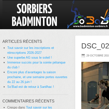
ARTICLES RÉCENTS
DSC_02
Tout savoir sur les inscriptions et
réinscriptions 2026-2027
29 OCTOBRE 201
Une superbe AG sous le soleil !
Immense succès pour la soirée pétanque
du club !
Encore plus d’avantages la saison
prochaine, et une semaine portes ouvertes
du 22 au 26 juin !
So’Bad est de retour à Sanilhac !
COMMENTAIRES RÉCENTS
Crespo
dans
Tout savoir sur les