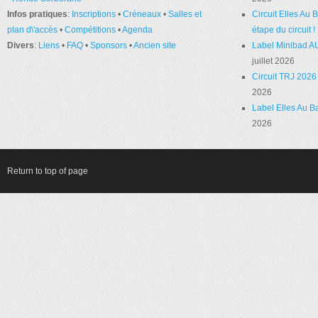
Infos pratiques
:
Inscriptions
•
Créneaux
•
Salles et
Circuit Elles Au
plan d\'accès
•
Compétitions
•
Agenda
étape du circuit !
Divers
:
Liens
•
FAQ
•
Sponsors
•
Ancien site
Label Minibad A
juillet 2026
Circuit TRJ 2026 
2026
Label Elles Au Ba
2026
Return to top of page