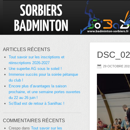
ARTICLES RÉCENTS
DSC_02
Tout savoir sur les inscriptions et
réinscriptions 2026-2027
29 OCTOBRE 201
Une superbe AG sous le soleil !
Immense succès pour la soirée pétanque
du club !
Encore plus d’avantages la saison
prochaine, et une semaine portes ouvertes
du 22 au 26 juin !
So’Bad est de retour à Sanilhac !
COMMENTAIRES RÉCENTS
Crespo
dans
Tout savoir sur les