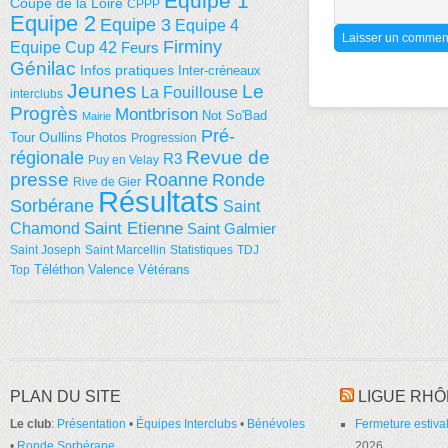
Equipe 1
Coupe de la Loire
CPPP
Equipe 2
Equipe 3
Equipe 4
Firminy
Equipe Cup 42
Feurs
Génilac
Infos pratiques
Inter-créneaux
Jeunes
Le
La Fouillouse
interclubs
Progrès
Montbrison
Not So'Bad
Mairie
Pré-
Tour
Oullins
Photos
Progression
régionale
Revue de
R3
Puy en Velay
presse
Roanne
Ronde
Rive de Gier
Résultats
Sorbérane
Saint
Saint Etienne
Chamond
Saint Galmier
Saint Joseph
Saint Marcellin
Statistiques
TDJ
Téléthon
Valence
Vétérans
Top
PLAN DU SITE
LIGUE RHÔ
Le club
:
Présentation
•
Équipes Interclubs
•
Bénévoles
Fermeture estival
•
Ronde Sorbérane
2026