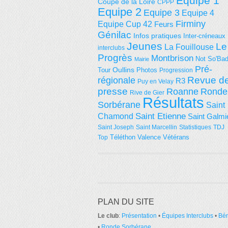
Equipe 1
Coupe de la Loire
CPPP
Equipe 2
Equipe 3
Equipe 4
Firminy
Equipe Cup 42
Feurs
Génilac
Infos pratiques
Inter-créneaux
Jeunes
Le
La Fouillouse
interclubs
Progrès
Montbrison
Not So'Ba
Mairie
Pré-
Tour
Oullins
Photos
Progression
régionale
Revue d
R3
Puy en Velay
presse
Roanne
Ronde
Rive de Gier
Résultats
Sorbérane
Saint
Saint Etienne
Chamond
Saint Galmi
Saint Joseph
Saint Marcellin
Statistiques
TDJ
Téléthon
Valence
Vétérans
Top
PLAN DU SITE
Le club
:
Présentation
•
Équipes Interclubs
•
Bé
•
Ronde Sorbérane