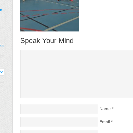
on
Speak Your Mind
025
Name
*
Email
*