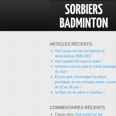
ARTICLES RÉCENTS
Tout savoir sur les inscriptions et
réinscriptions 2026-2027
Une superbe AG sous le soleil !
Immense succès pour la soirée pétanqu
du club !
Encore plus d’avantages la saison
prochaine, et une semaine portes ouvert
du 22 au 26 juin !
So’Bad est de retour à Sanilhac !
COMMENTAIRES RÉCENTS
Crespo
dans
Tout savoir sur les