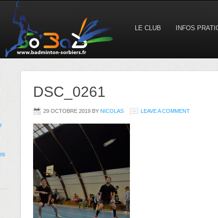
LE CLUB
INFOS PRAT
DSC_0261
29 OCTOBRE 2019
BY
NICOLAS
LEAVE A COMMENT
e
es