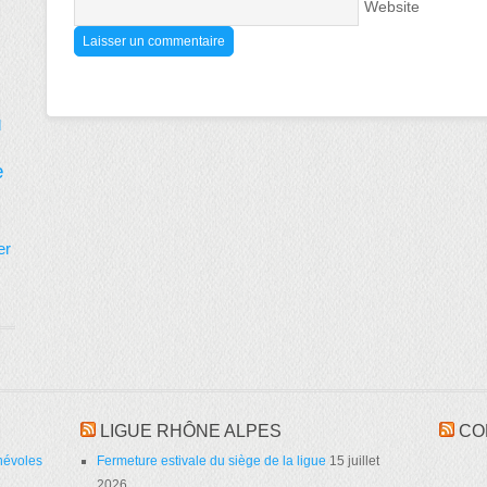
Website
d
e
er
LIGUE RHÔNE ALPES
CO
névoles
Fermeture estivale du siège de la ligue
15 juillet
2026