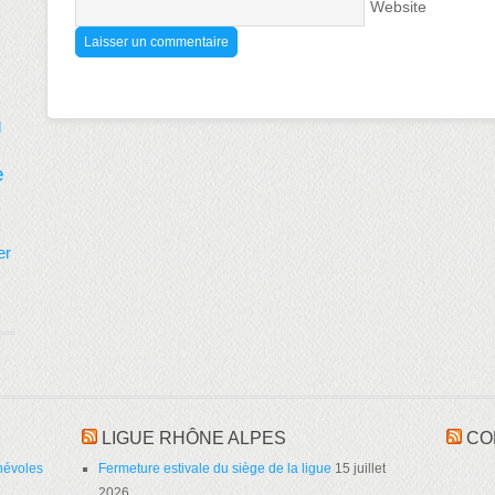
Website
d
e
er
LIGUE RHÔNE ALPES
CO
névoles
Fermeture estivale du siège de la ligue
15 juillet
2026