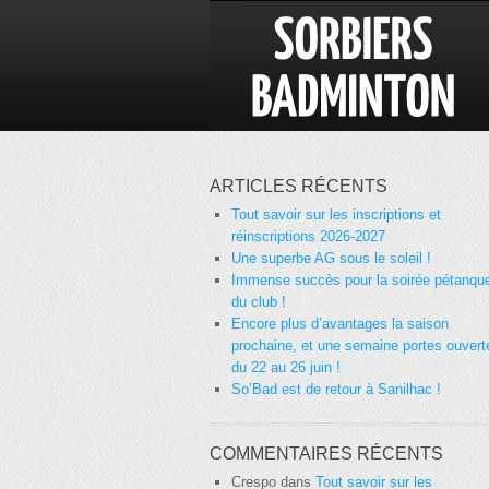
ARTICLES RÉCENTS
Tout savoir sur les inscriptions et
réinscriptions 2026-2027
Une superbe AG sous le soleil !
Immense succès pour la soirée pétanqu
du club !
Encore plus d’avantages la saison
prochaine, et une semaine portes ouvert
du 22 au 26 juin !
So’Bad est de retour à Sanilhac !
COMMENTAIRES RÉCENTS
Crespo
dans
Tout savoir sur les