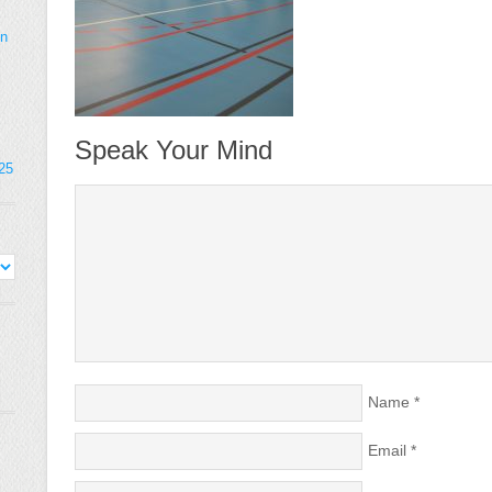
on
Speak Your Mind
025
Name
*
Email
*