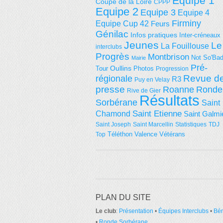
Equipe 1
Coupe de la Loire
CPPP
Equipe 2
Equipe 3
Equipe 4
Firminy
Equipe Cup 42
Feurs
Génilac
Infos pratiques
Inter-créneaux
Jeunes
Le
La Fouillouse
interclubs
Progrès
Montbrison
Not So'Ba
Mairie
Pré-
Tour
Oullins
Photos
Progression
régionale
Revue d
R3
Puy en Velay
presse
Roanne
Ronde
Rive de Gier
Résultats
Sorbérane
Saint
Saint Etienne
Chamond
Saint Galmi
Saint Joseph
Saint Marcellin
Statistiques
TDJ
Téléthon
Valence
Vétérans
Top
PLAN DU SITE
Le club
:
Présentation
•
Équipes Interclubs
•
Bé
•
Ronde Sorbérane