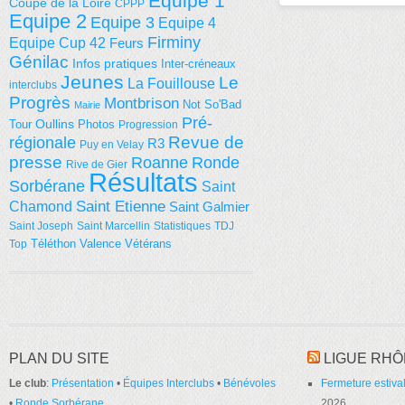
Equipe 1
Coupe de la Loire
CPPP
Equipe 2
Equipe 3
Equipe 4
Firminy
Equipe Cup 42
Feurs
Génilac
Infos pratiques
Inter-créneaux
Jeunes
Le
La Fouillouse
interclubs
Progrès
Montbrison
Not So'Bad
Mairie
Pré-
Tour
Oullins
Photos
Progression
régionale
Revue de
R3
Puy en Velay
presse
Roanne
Ronde
Rive de Gier
Résultats
Sorbérane
Saint
Saint Etienne
Chamond
Saint Galmier
Saint Joseph
Saint Marcellin
Statistiques
TDJ
Téléthon
Valence
Vétérans
Top
PLAN DU SITE
LIGUE RHÔ
Le club
:
Présentation
•
Équipes Interclubs
•
Bénévoles
Fermeture estival
•
Ronde Sorbérane
2026