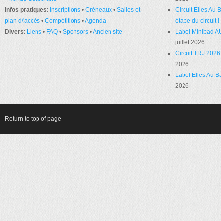
Infos pratiques
:
Inscriptions
•
Créneaux
•
Salles et
Circuit Elles Au
plan d\'accès
•
Compétitions
•
Agenda
étape du circuit !
Divers
:
Liens
•
FAQ
•
Sponsors
•
Ancien site
Label Minibad A
juillet 2026
Circuit TRJ 2026 
2026
Label Elles Au Ba
2026
Return to top of page