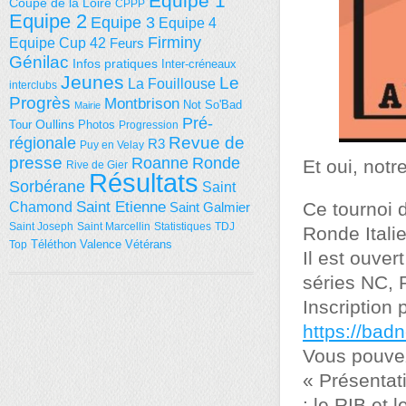
Equipe 1
Coupe de la Loire
CPPP
Equipe 2
Equipe 3
Equipe 4
Firminy
Equipe Cup 42
Feurs
Génilac
Infos pratiques
Inter-créneaux
Jeunes
Le
La Fouillouse
interclubs
Progrès
Montbrison
Not So'Bad
Mairie
Pré-
Tour
Oullins
Photos
Progression
régionale
Revue de
R3
Puy en Velay
presse
Roanne
Ronde
Et oui, notr
Rive de Gier
Résultats
Sorbérane
Saint
Saint Etienne
Ce tournoi 
Chamond
Saint Galmier
Saint Joseph
Saint Marcellin
Statistiques
TDJ
Ronde Itali
Téléthon
Valence
Vétérans
Top
Il est ouver
séries NC, 
Inscription 
https://bad
Vous pouvez
« Présentat
: le RIB et 