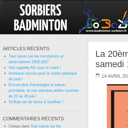
ARTICLES RÉCENTS
La 20èm
Tout savoir sur les inscriptions et
samedi 1
réinscriptions 2026-2027
Une superbe AG sous le soleil !
Immense succès pour la soirée pétanque
14 AVRIL 20
du club !
Encore plus d’avantages la saison
prochaine, et une semaine portes ouvertes
du 22 au 26 juin !
So’Bad est de retour à Sanilhac !
COMMENTAIRES RÉCENTS
Crespo
dans
Tout savoir sur les