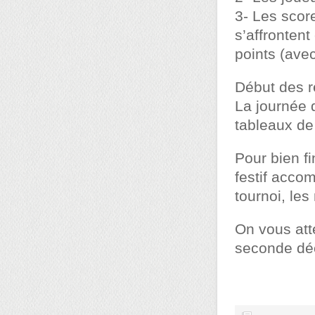
3- Les scor
s’affronten
points (avec
Début des r
La journée d
tableaux de
Pour bien fi
festif acco
tournoi, les
On vous att
seconde dé