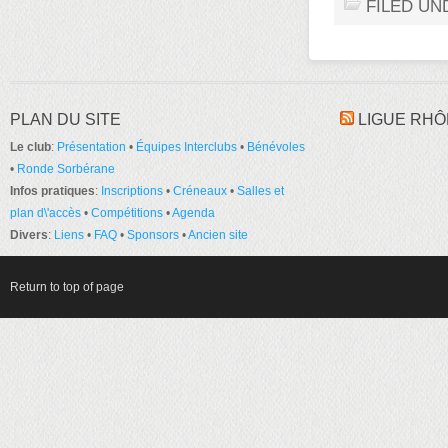
FILED UN
PLAN DU SITE
LIGUE RHÔ
Le club
:
Présentation
•
Équipes Interclubs
•
Bénévoles
•
Ronde Sorbérane
Infos pratiques
:
Inscriptions
•
Créneaux
•
Salles et
plan d\'accès
•
Compétitions
•
Agenda
Divers
:
Liens
•
FAQ
•
Sponsors
•
Ancien site
Return to top of page