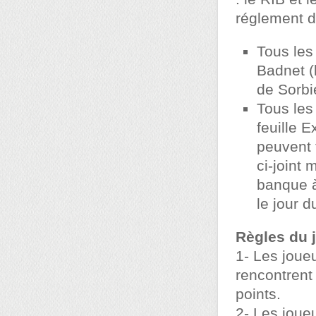
réglement d
Tous les
Badnet (
de Sorbi
Tous les 
feuille 
peuvent 
ci-joint 
banque 
le jour d
Règles du j
1- Les joue
rencontrent
points.
2- Les joue