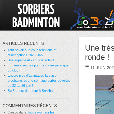
ARTICLES RÉCENTS
Une très
Tout savoir sur les inscriptions et
ronde !
réinscriptions 2026-2027
Une superbe AG sous le soleil !
Immense succès pour la soirée pétanque
11 JUIN 202
du club !
Encore plus d’avantages la saison
prochaine, et une semaine portes ouvertes
du 22 au 26 juin !
So’Bad est de retour à Sanilhac !
COMMENTAIRES RÉCENTS
Crespo
dans
Tout savoir sur les