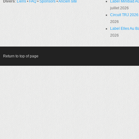
Divers
:
Liens
•
FAQ
•
Sponsors
•
Ancien site
Label Minibad A
juillet 2026
Circuit TRJ 2026 
2026
Label Elles Au Ba
2026
Return to top of page