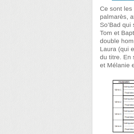
Ce sont les 
palmarès, av
So’Bad qui s
Tom et Bapt
double homm
Laura (qui 
du titre. En
et Mélanie e