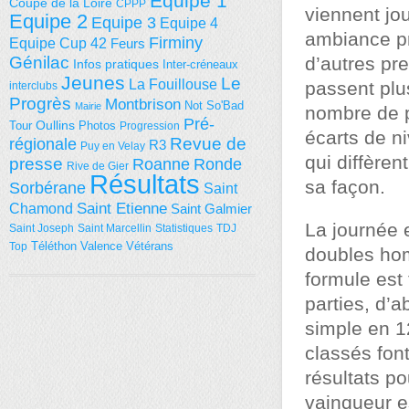
Equipe 1
Coupe de la Loire
CPPP
viennent jo
Equipe 2
Equipe 3
Equipe 4
ambiance pr
Firminy
Equipe Cup 42
Feurs
d’autres pr
Génilac
Infos pratiques
Inter-créneaux
Jeunes
Le
La Fouillouse
passent plus
interclubs
Progrès
Montbrison
Not So'Bad
Mairie
nombre de 
Pré-
Tour
Oullins
Photos
Progression
écarts de n
régionale
Revue de
R3
Puy en Velay
qui diffère
presse
Roanne
Ronde
Rive de Gier
Résultats
sa façon.
Sorbérane
Saint
Saint Etienne
Chamond
Saint Galmier
La journée e
Saint Joseph
Saint Marcellin
Statistiques
TDJ
Téléthon
Valence
Vétérans
Top
doubles hom
formule est
parties, d’a
simple en 1
classés fon
résultats p
vainqueur es