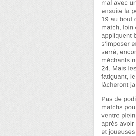
mal avec un
ensuite la 
19 au bout 
match, loin 
appliquent 
s’imposer en
serré, encor
méchants n
24. Mais le
fatiguant, l
lâcheront j
Pas de podi
matchs pour
ventre plein
après avoir
et joueuses 