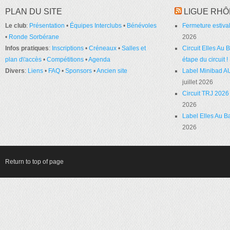
PLAN DU SITE
LIGUE RHÔ
Le club
:
Présentation
•
Équipes Interclubs
•
Bénévoles
Fermeture estival
•
Ronde Sorbérane
2026
Infos pratiques
:
Inscriptions
•
Créneaux
•
Salles et
Circuit Elles Au
plan d\'accès
•
Compétitions
•
Agenda
étape du circuit !
Divers
:
Liens
•
FAQ
•
Sponsors
•
Ancien site
Label Minibad A
juillet 2026
Circuit TRJ 2026 
2026
Label Elles Au Ba
2026
Return to top of page