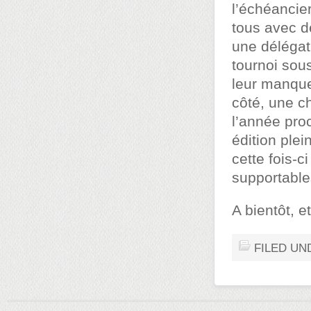
l’échéancie
tous avec d
une délégati
tournoi sous
leur manque
côté, une c
l’année proc
édition ple
cette fois-c
supportable
A bientôt, e
FILED UN