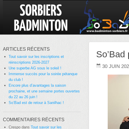
ARTICLES RÉCENTS
So’Bad 
Tout savoir sur les inscriptions et
réinscriptions 2026-2027
30 JUIN 20
Une superbe AG sous le soleil !
Immense succès pour la soirée pétanque
du club !
Encore plus d’avantages la saison
prochaine, et une semaine portes ouvertes
du 22 au 26 juin !
So’Bad est de retour à Sanilhac !
COMMENTAIRES RÉCENTS
Crespo
dans
Tout savoir sur les