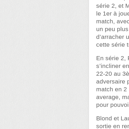
série 2, et
le 1er à jou
match, avec
un peu plus
d’arracher 
cette série 
En série 2, 
s’incliner 
22-20 au 3è
adversaire 
match en 2 s
average, ma
pour pouvoi
Blond et Lau
sortie en r