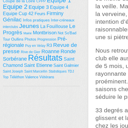
Equipe 1
Coupe de la Loire
CPPP
la veille. M
Equipe 2
Equipe 3
Equipe 4
Firminy
la verveine
Equipe Cup 42
Feurs
Génilac
Infos pratiques
Inter-créneaux
intention d’
Jeunes
Le
La Fouillouse
interclubs
raisonnable
Progrès
Montbrison
Not So'Bad
Mairie
une si piètr
Pré-
Tour
Oullins
Photos
Progression
régionale
Revue de
R3
Puy en Velay
Nous retrou
presse
Roanne
Ronde
Rive de Gier
Résultats
club elle a
Sorbérane
Saint
Saint Etienne
de 5 mois, u
Chamond
Saint Galmier
Saint Joseph
Saint Marcellin
Statistiques
TDJ
rayonnante e
Téléthon
Valence
Vétérans
Top
proéminent.
saisons ch
séduire le p
33 degrés a
glissent et 
chez les jou