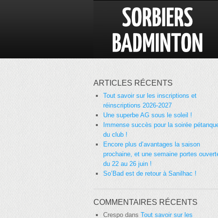
ARTICLES RÉCENTS
Tout savoir sur les inscriptions et
réinscriptions 2026-2027
Une superbe AG sous le soleil !
Immense succès pour la soirée pétanqu
du club !
Encore plus d’avantages la saison
prochaine, et une semaine portes ouvert
du 22 au 26 juin !
So’Bad est de retour à Sanilhac !
COMMENTAIRES RÉCENTS
Crespo
dans
Tout savoir sur les