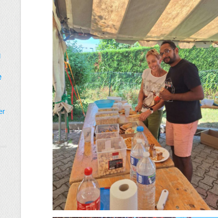
d
e
er