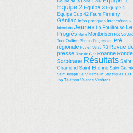
Equipe 1
Coupe de la Loire
CPPP
Equipe 2
Equipe 3
Equipe 4
Firminy
Equipe Cup 42
Feurs
Génilac
Infos pratiques
Inter-créneaux
Jeunes
Le
La Fouillouse
interclubs
Progrès
Montbrison
Not So'Ba
Mairie
Pré-
Tour
Oullins
Photos
Progression
régionale
Revue d
R3
Puy en Velay
presse
Roanne
Ronde
Rive de Gier
Résultats
Sorbérane
Saint
Saint Etienne
Chamond
Saint Galmi
Saint Joseph
Saint Marcellin
Statistiques
TDJ
Téléthon
Valence
Vétérans
Top