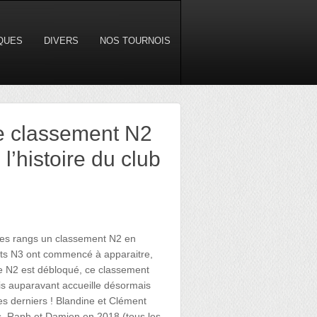
IQUES
DIVERS
NOS TOURNOIS
le classement N2
l’histoire du club
 ses rangs un classement N2 en
ents N3 ont commencé à apparaitre,
Le N2 est débloqué, ce classement
is auparavant accueille désormais
es derniers ! Blandine et Clément
is, Raph et Damien en 2018 (tous les