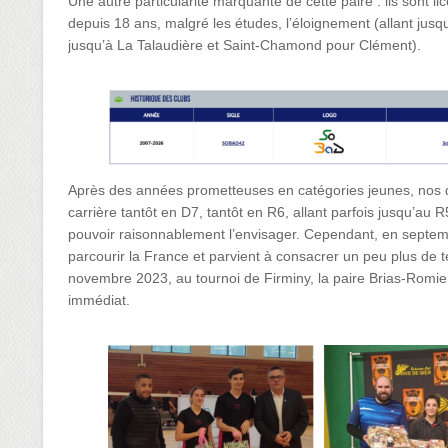
Une autre particularité marquante de cette paire : ils sont li
depuis 18 ans, malgré les études, l’éloignement (allant jusqu
jusqu’à La Talaudière et Saint-Chamond pour Clément).
Après des années prometteuses en catégories jeunes, nos 
carrière tantôt en D7, tantôt en R6, allant parfois jusqu’au
pouvoir raisonnablement l’envisager. Cependant, en septem
parcourir la France et parvient à consacrer un peu plus de 
novembre 2023, au tournoi de Firminy, la paire Brias-Romier v
immédiat.