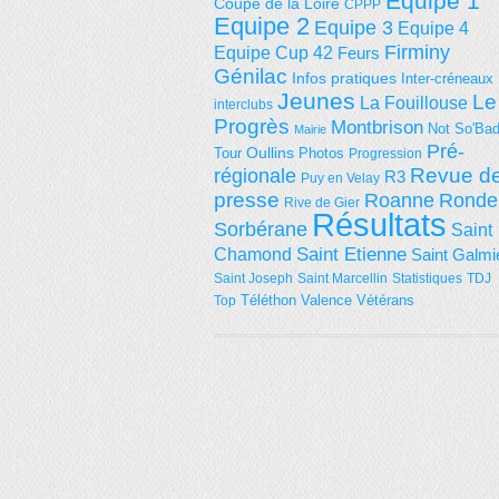
Equipe 1
Coupe de la Loire
CPPP
Equipe 2
Equipe 3
Equipe 4
Firminy
Equipe Cup 42
Feurs
Génilac
Infos pratiques
Inter-créneaux
Jeunes
Le
La Fouillouse
interclubs
Progrès
Montbrison
Not So'Ba
Mairie
Pré-
Tour
Oullins
Photos
Progression
régionale
Revue d
R3
Puy en Velay
presse
Roanne
Ronde
Rive de Gier
Résultats
Sorbérane
Saint
Saint Etienne
Chamond
Saint Galmi
Saint Joseph
Saint Marcellin
Statistiques
TDJ
Téléthon
Valence
Vétérans
Top