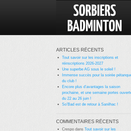
ARTICLES RÉCENTS
Tout savoir sur les inscriptions et
réinscriptions 2026-2027
Une superbe AG sous le soleil !
Immense succès pour la soirée pétanqu
du club !
Encore plus d’avantages la saison
prochaine, et une semaine portes ouvert
du 22 au 26 juin !
So’Bad est de retour à Sanilhac !
COMMENTAIRES RÉCENTS
Crespo
dans
Tout savoir sur les