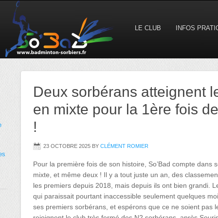
LE CLUB
INFOS PRAT
Deux sorbérans atteignent 
en mixte pour la 1ère fois de 
!
e
23 OCTOBRE 2025
BY
CLÉMENT ROMIER
es
Pour la première fois de son histoire, So’Bad compte dans
mixte, et même deux ! Il y a tout juste un an, des classem
les premiers depuis 2018, mais depuis ils ont bien grandi. 
qui paraissait pourtant inaccessible seulement quelques mo
ses premiers sorbérans, et espérons que ce ne soient pas l
rejoignent le club très fermé des N2 sorbérans, après Sour