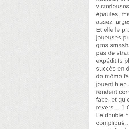
victorieuse
épaules, ma
assez large
Et elle le p
joueuses pr
gros smashs
pas de stra
expéditifs 
succès en de
de même fal
jouent bien 
rendent com
face, et qu’
revers… 1-
Le double h
compliqué… t