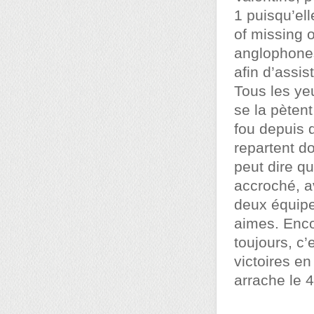
1 puisqu’ell
of missing 
anglophones
afin d’assi
Tous les yeu
se la pètent
fou depuis q
repartent d
peut dire qu
accroché, a
deux équip
aimes. Enco
toujours, c’
victoires en
arrache le 4