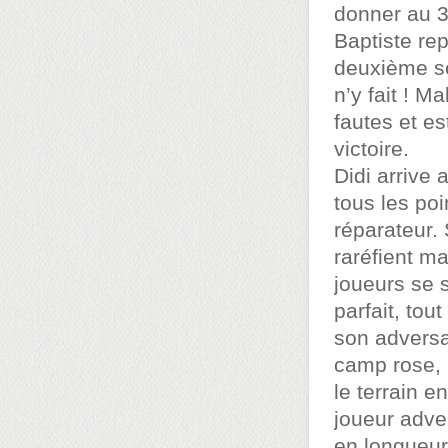
donner au 
Baptiste re
deuxième set
n’y fait ! M
fautes et es
victoire.
Didi arrive 
tous les poi
réparateur.
raréfient mal
joueurs se s
parfait, to
son adversa
camp rose, 
le terrain 
joueur adve
en longueur,