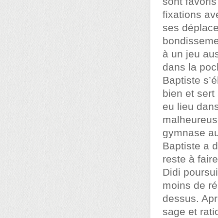
sont favoris
fixations a
ses déplace
bondissemen
à un jeu aus
dans la poc
Baptiste s’
bien et sert
eu lieu dans
malheureuse
gymnase aus
Baptiste a d
reste à faire
Didi poursu
moins de ré
dessus. Apr
sage et rati