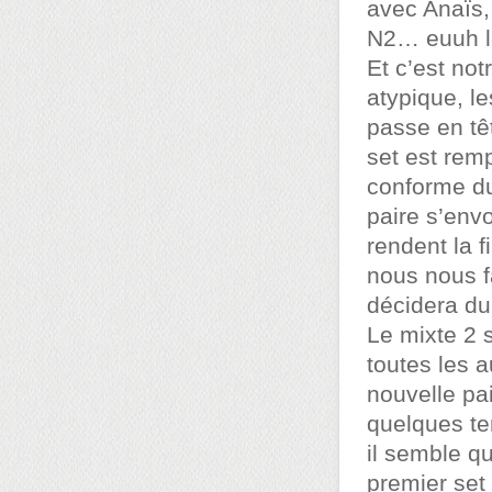
avec Anaïs, 
N2… euuh le
Et c’est not
atypique, le
passe en têt
set est rem
conforme du
paire s’envo
rendent la 
nous nous f
décidera du
Le mixte 2 
toutes les 
nouvelle pa
quelques te
il semble qu
premier set 