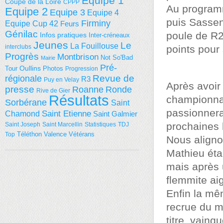
Equipe 1
Coupe de la Loire
CPPP
Au program
Equipe 2
Equipe 3
Equipe 4
puis Sassen
Firminy
Equipe Cup 42
Feurs
Génilac
poule de R2
Infos pratiques
Inter-créneaux
Jeunes
Le
La Fouillouse
points pour
interclubs
Progrès
Montbrison
Not So'Bad
Mairie
Pré-
Tour
Oullins
Photos
Progression
régionale
Revue de
R3
Puy en Velay
Après avoir 
presse
Roanne
Ronde
Rive de Gier
Résultats
championna
Sorbérane
Saint
passionnera
Saint Etienne
Chamond
Saint Galmier
prochaines h
Saint Joseph
Saint Marcellin
Statistiques
TDJ
Téléthon
Valence
Vétérans
Top
Nous aligno
Mathieu étan
mais après u
flemmite aig
Enfin la mê
recrue du m
titre, vainq