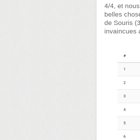
4/4, et nou
belles chos
de Souris (3
invaincues 