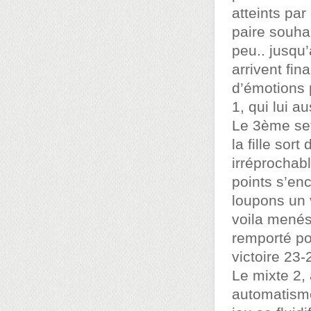
atteints par
paire souha
peu.. jusqu
arrivent fi
d’émotions p
1, qui lui a
Le 3ème set
la fille sor
irréprochabl
points s’en
loupons un 
voila menés
remporté pou
victoire 23
Le mixte 2, 
automatisme