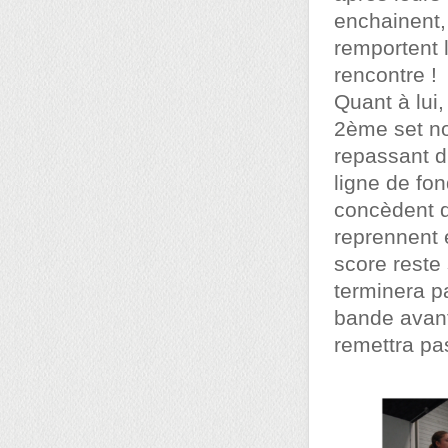
enchainent, 
remportent 
rencontre !
Quant à lui
2ème set no
repassant d
ligne de fo
concèdent q
reprennent 
score reste
terminera p
bande avant
remettra pas