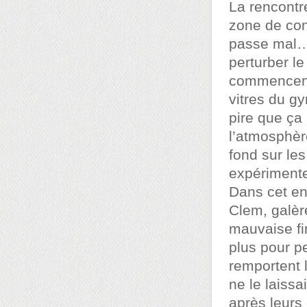
La rencontr
zone de con
passe mal…
perturber l
commencent p
vitres du gy
pire que ça 
l’atmosphère
fond sur le
expérimenter
Dans cet en
Clem, galèr
mauvaise fin
plus pour p
remportent 
ne le laiss
après leurs 