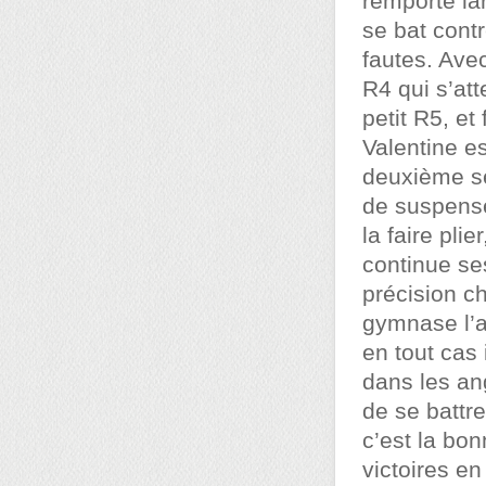
remporté la
se bat cont
fautes. Avec
R4 qui s’att
petit R5, et
Valentine e
deuxième se
de suspense
la faire pli
continue ses
précision ch
gymnase l’a
en tout cas 
dans les an
de se battre
c’est la bo
victoires en