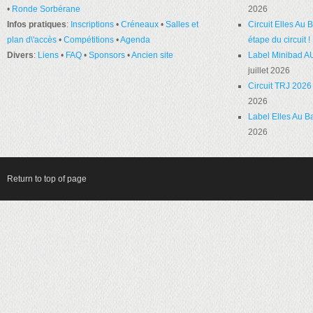
•
Ronde Sorbérane
2026
Infos pratiques
:
Inscriptions
•
Créneaux
•
Salles et
Circuit Elles Au
plan d\'accès
•
Compétitions
•
Agenda
étape du circuit !
Divers
:
Liens
•
FAQ
•
Sponsors
•
Ancien site
Label Minibad A
juillet 2026
Circuit TRJ 2026 
2026
Label Elles Au Ba
2026
Return to top of page