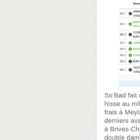
So’Bad fait
hisse au mil
frais à Meyl
derniers av
à Brives-Ch
double dame