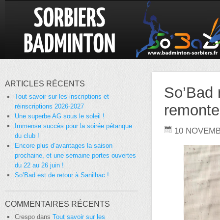
ARTICLES RÉCENTS
So’Bad r
Tout savoir sur les inscriptions et
remonte
réinscriptions 2026-2027
Une superbe AG sous le soleil !
Immense succès pour la soirée pétanque
10 NOVEMB
du club !
Encore plus d’avantages la saison
prochaine, et une semaine portes ouvertes
du 22 au 26 juin !
So’Bad est de retour à Sanilhac !
COMMENTAIRES RÉCENTS
Crespo
dans
Tout savoir sur les