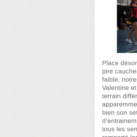
Place désor
pire cauchem
faible, not
Valentine e
terrain diff
apparemment
bien son set
d’entrainem
tous les se