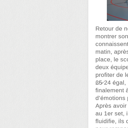
Retour de n
montrer son
connaissent
matin, aprè
place, le sc
deux équipe
profiter de 
̷2̷5̷ 24 éga
finalement à
d’émotions pou
Après avoir 
au 1er set, 
fluidifie, i