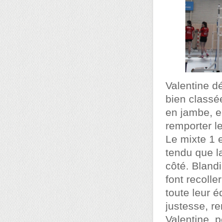
Valentine d
bien classé
en jambe, e
remporter l
Le mixte 1 
tendu que l
côté. Bland
font recolle
toute leur 
justesse, r
Valentine, 