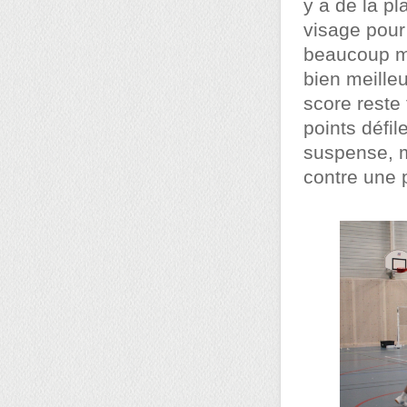
y a de la pl
visage pour
beaucoup mi
bien meilleu
score reste 
points défil
suspense, m
contre une p