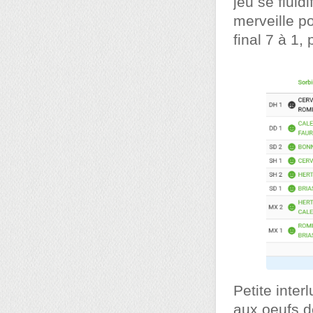
jeu se fluid
merveille po
final 7 à 1,
Petite inter
aux oeufs de