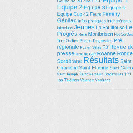
Equipe 1
Coupe de la Loire
CPPP
Equipe 2
Equipe 3
Equipe 4
Firminy
Equipe Cup 42
Feurs
Génilac
Infos pratiques
Inter-créneaux
Jeunes
Le
La Fouillouse
interclubs
Progrès
Montbrison
Not So'Ba
Mairie
Pré-
Tour
Oullins
Photos
Progression
régionale
Revue d
R3
Puy en Velay
presse
Roanne
Ronde
Rive de Gier
Résultats
Sorbérane
Saint
Saint Etienne
Chamond
Saint Galmi
Saint Joseph
Saint Marcellin
Statistiques
TDJ
Téléthon
Valence
Vétérans
Top