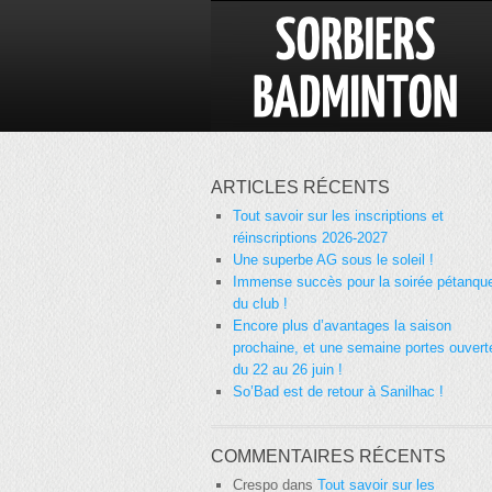
ARTICLES RÉCENTS
Tout savoir sur les inscriptions et
réinscriptions 2026-2027
Une superbe AG sous le soleil !
Immense succès pour la soirée pétanqu
du club !
Encore plus d’avantages la saison
prochaine, et une semaine portes ouvert
du 22 au 26 juin !
So’Bad est de retour à Sanilhac !
COMMENTAIRES RÉCENTS
Crespo
dans
Tout savoir sur les