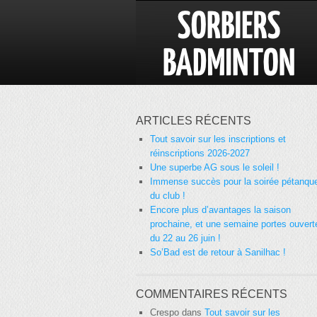
ARTICLES RÉCENTS
Tout savoir sur les inscriptions et
réinscriptions 2026-2027
Une superbe AG sous le soleil !
Immense succès pour la soirée pétanqu
du club !
Encore plus d’avantages la saison
prochaine, et une semaine portes ouvert
du 22 au 26 juin !
So’Bad est de retour à Sanilhac !
COMMENTAIRES RÉCENTS
Crespo
dans
Tout savoir sur les