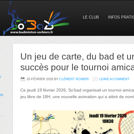
LE CLUB
INFOS PRAT
Un jeu de carte, du bad et u
succès pour le tournoi amica
e
20 FÉVRIER 2026
BY
CLÉMENT ROMIER
LEAVE A COMMENT
Ce jeudi 19 février 2026, So’bad organisait un tournoi amica
es
jeu libre de 18H, une nouvelle animation qui a attiré de nom