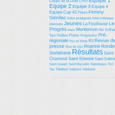
Equipe 1
Coupe de la Loire
CPPP
Equipe 2
Equipe 3
Equipe 4
Firminy
Equipe Cup 42
Feurs
Génilac
Infos pratiques
Inter-créneaux
Jeunes
Le
La Fouillouse
interclubs
Progrès
Montbrison
Not So'Ba
Mairie
Pré-
Tour
Oullins
Photos
Progression
régionale
Revue d
R3
Puy en Velay
presse
Roanne
Ronde
Rive de Gier
Résultats
Sorbérane
Saint
Saint Etienne
Chamond
Saint Galmi
Saint Joseph
Saint Marcellin
Statistiques
TDJ
Téléthon
Valence
Vétérans
Top