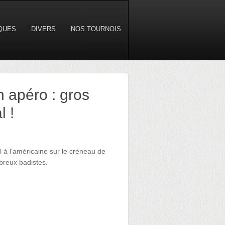
IQUES
DIVERS
NOS TOURNOIS
n apéro : gros
l !
l à l’américaine sur le créneau de
breux badistes.