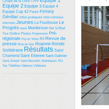
Equipe 1
Coupe de la Loire
CPPP
Equipe 2
Equipe 3
Equipe 4
Firminy
Equipe Cup 42
Feurs
Génilac
Infos pratiques
Inter-créneaux
Jeunes
Le
La Fouillouse
interclubs
Progrès
Montbrison
Not So'Bad
Mairie
Pré-
Tour
Oullins
Photos
Progression
régionale
Revue de
R3
Puy en Velay
presse
Roanne
Ronde
Rive de Gier
Résultats
Sorbérane
Saint
Saint Etienne
Chamond
Saint Galmier
Saint Joseph
Saint Marcellin
Statistiques
TDJ
Téléthon
Valence
Vétérans
Top