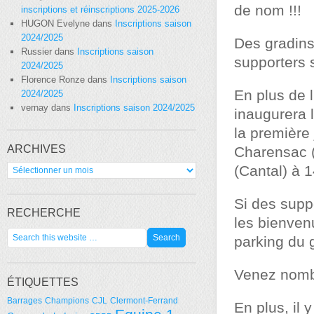
de nom !!!
inscriptions et réinscriptions 2025-2026
HUGON Evelyne
dans
Inscriptions saison
2024/2025
Des gradins
Russier
dans
Inscriptions saison
supporters s
2024/2025
Florence Ronze
dans
Inscriptions saison
En plus de 
2024/2025
vernay
dans
Inscriptions saison 2024/2025
inaugurera 
la première
ARCHIVES
Charensac (
Archives
(Cantal) à 1
Si des suppo
RECHERCHE
les bienven
parking du 
Venez nombr
ÉTIQUETTES
Barrages
Champions
CJL
Clermont-Ferrand
En plus, il 