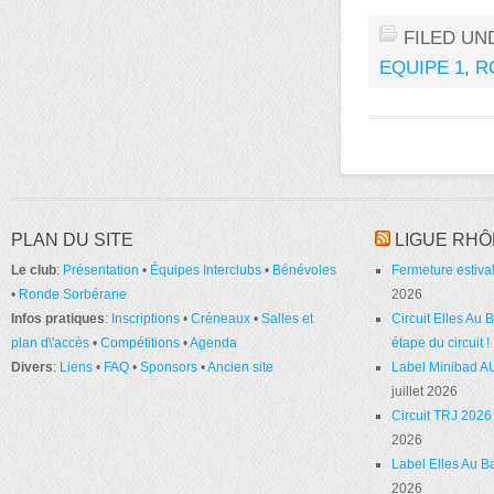
FILED UN
EQUIPE 1
,
R
PLAN DU SITE
LIGUE RHÔ
Le club
:
Présentation
•
Équipes Interclubs
•
Bénévoles
Fermeture estival
•
Ronde Sorbérane
2026
Infos pratiques
:
Inscriptions
•
Créneaux
•
Salles et
Circuit Elles Au
plan d\'accès
•
Compétitions
•
Agenda
étape du circuit !
Divers
:
Liens
•
FAQ
•
Sponsors
•
Ancien site
Label Minibad A
juillet 2026
Circuit TRJ 2026 
2026
Label Elles Au Ba
2026