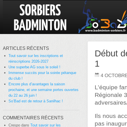
ARTICLES RÉCENTS
Début d
Tout savoir sur les inscriptions et
1
réinscriptions 2026-2027
Une superbe AG sous le soleil !
Immense succès pour la soirée pétanque
4 OCTOBRE
du club !
Encore plus d’avantages la saison
L’équipe fa
prochaine, et une semaine portes ouvertes
Régionale 3
du 22 au 26 juin !
So’Bad est de retour à Sanilhac !
adversaires
Ils nous ac
COMMENTAIRES RÉCENTS
pas inaugur
Crespo
dans
Tout savoir sur les