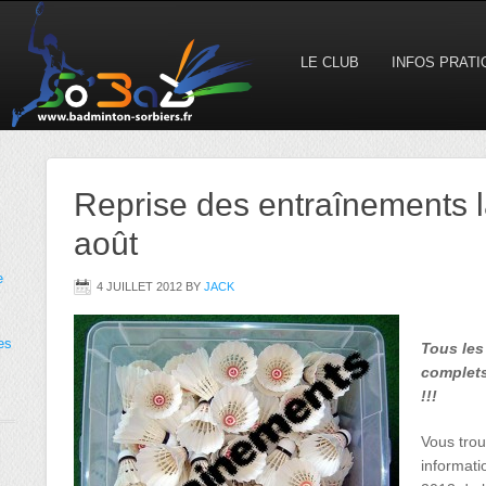
LE CLUB
INFOS PRAT
Reprise des entraînements 
août
e
4 JUILLET 2012
BY
JACK
es
Tous les
complets
!!!
Vous trou
informati