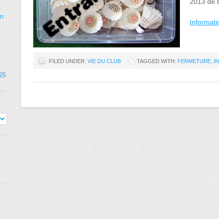
2013 de 
on
Informat
FILED UNDER:
VIE DU CLUB
TAGGED WITH:
FERMETURE
,
I
025