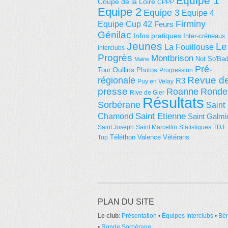
Equipe 1
Coupe de la Loire
CPPP
Equipe 2
Equipe 3
Equipe 4
Firminy
Equipe Cup 42
Feurs
Génilac
Infos pratiques
Inter-créneaux
Jeunes
Le
La Fouillouse
interclubs
Progrès
Montbrison
Not So'Ba
Mairie
Pré-
Tour
Oullins
Photos
Progression
régionale
Revue d
R3
Puy en Velay
presse
Roanne
Ronde
Rive de Gier
Résultats
Sorbérane
Saint
Saint Etienne
Chamond
Saint Galmi
Saint Joseph
Saint Marcellin
Statistiques
TDJ
Téléthon
Valence
Vétérans
Top
PLAN DU SITE
Le club
:
Présentation
•
Équipes Interclubs
•
Bé
•
Ronde Sorbérane