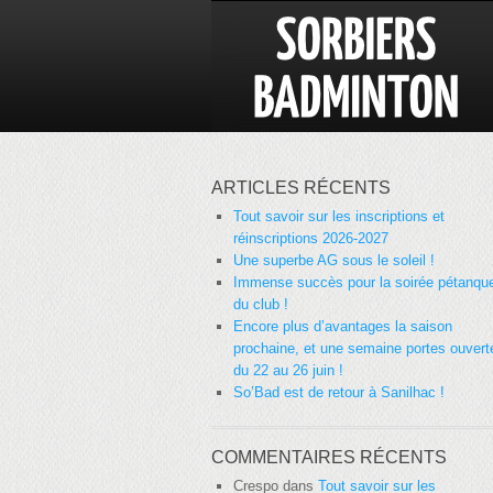
ARTICLES RÉCENTS
Tout savoir sur les inscriptions et
réinscriptions 2026-2027
Une superbe AG sous le soleil !
Immense succès pour la soirée pétanqu
du club !
Encore plus d’avantages la saison
prochaine, et une semaine portes ouvert
du 22 au 26 juin !
So’Bad est de retour à Sanilhac !
COMMENTAIRES RÉCENTS
Crespo
dans
Tout savoir sur les