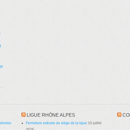
d
e
er
LIGUE RHÔNE ALPES
CO
névoles
Fermeture estivale du siège de la ligue
15 juillet
2026