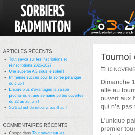
ARTICLES RÉCENTS
Tournoi 
Tout savoir sur les inscriptions et
réinscriptions 2026-2027
10 NOVEMB
Une superbe AG sous le soleil !
Immense succès pour la soirée pétanque
Dimanche 10
du club !
allé au tour
Encore plus d’avantages la saison
prochaine, et une semaine portes ouvertes
ouvert aux 
du 22 au 26 juin !
qui n’a pas 
So’Bad est de retour à Sanilhac !
L’unique pa
COMMENTAIRES RÉCENTS
premier tour
Crespo
dans
Tout savoir sur les