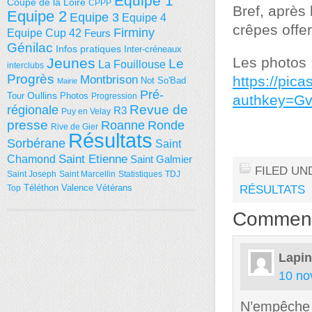
Equipe 1
Coupe de la Loire
CPPP
Bref, après
Equipe 2
Equipe 3
Equipe 4
crêpes offe
Firminy
Equipe Cup 42
Feurs
Génilac
Infos pratiques
Inter-créneaux
Les photos 
Jeunes
Le
La Fouillouse
interclubs
Progrès
Montbrison
https://pi
Not So'Bad
Mairie
Pré-
Tour
Oullins
Photos
Progression
authkey=G
régionale
Revue de
R3
Puy en Velay
presse
Roanne
Ronde
Rive de Gier
Résultats
Sorbérane
Saint
Saint Etienne
Chamond
Saint Galmier
FILED UN
Saint Joseph
Saint Marcellin
Statistiques
TDJ
Téléthon
Valence
Vétérans
Top
RÉSULTATS
Commen
Lapi
10 no
N’empêche q