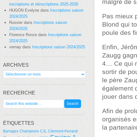
malgré de s
inscriptions et réinscriptions 2025-2026
HUGON Evelyne
dans
Inscriptions saison
Pas mieux p
2024/2025
Russier
dans
Inscriptions saison
Blond qui t
2024/2025
poule des fi
Florence Ronze
dans
Inscriptions saison
2024/2025
Enfin, Jérô
vernay
dans
Inscriptions saison 2024/2025
Zaugg gagn
4… Ce qui n
ARCHIVES
sortir de p
Archives
le père Zau
également q
RECHERCHE
jouer dans 
Afin de prol
organisés en
ÉTIQUETTES
la partenai
Barrages
Champions
CJL
Clermont-Ferrand