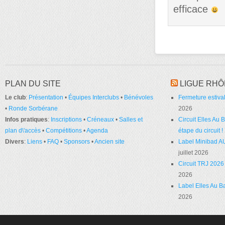
efficace
PLAN DU SITE
LIGUE RHÔ
Le club
:
Présentation
•
Équipes Interclubs
•
Bénévoles
Fermeture estival
•
Ronde Sorbérane
2026
Infos pratiques
:
Inscriptions
•
Créneaux
•
Salles et
Circuit Elles Au
plan d\'accès
•
Compétitions
•
Agenda
étape du circuit !
Divers
:
Liens
•
FAQ
•
Sponsors
•
Ancien site
Label Minibad A
juillet 2026
Circuit TRJ 2026 
2026
Label Elles Au Ba
2026