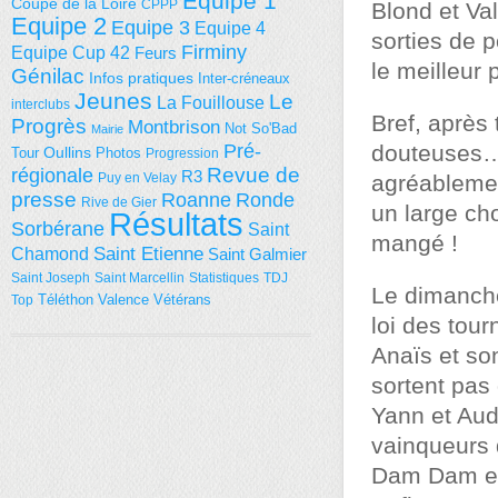
Equipe 1
Coupe de la Loire
CPPP
Blond et Val
Equipe 2
Equipe 3
Equipe 4
sorties de 
Firminy
Equipe Cup 42
Feurs
le meilleur p
Génilac
Infos pratiques
Inter-créneaux
Jeunes
Le
La Fouillouse
interclubs
Bref, après
Progrès
Montbrison
Not So'Bad
Mairie
Pré-
douteuses… 
Tour
Oullins
Photos
Progression
régionale
Revue de
R3
Puy en Velay
agréablemen
presse
Roanne
Ronde
Rive de Gier
un large ch
Résultats
Sorbérane
Saint
mangé !
Saint Etienne
Chamond
Saint Galmier
Saint Joseph
Saint Marcellin
Statistiques
TDJ
Le dimanche
Téléthon
Valence
Vétérans
Top
loi des tour
Anaïs et so
sortent pas
Yann et Audr
vainqueurs d
Dam Dam et