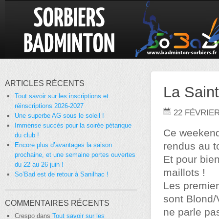
ARTICLES RÉCENTS
La Saint
Tout savoir sur les inscriptions et
réinscriptions 2026-2027
22 FÉVRIER
Une superbe AG sous le soleil !
Immense succès pour la soirée pétanque
Ce weekend 
du club !
rendus au t
Encore plus d’avantages la saison
prochaine, et une semaine portes ouvertes
Et pour bi
du 22 au 26 juin !
maillots !
So’Bad est de retour à Sanilhac !
Les premier
sont Blond/
COMMENTAIRES RÉCENTS
ne parle pas
Crespo
dans
Tout savoir sur les