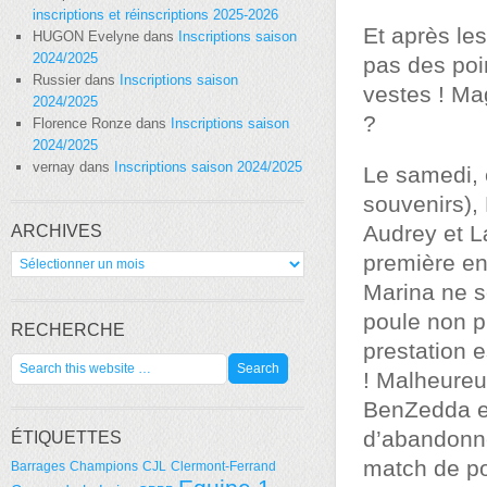
inscriptions et réinscriptions 2025-2026
Et après les
HUGON Evelyne
dans
Inscriptions saison
2024/2025
pas des poi
Russier
dans
Inscriptions saison
vestes ! Ma
2024/2025
?
Florence Ronze
dans
Inscriptions saison
2024/2025
vernay
dans
Inscriptions saison 2024/2025
Le samedi, 
souvenirs),
Audrey et L
ARCHIVES
Archives
première en
Marina ne s
poule non p
RECHERCHE
prestation 
! Malheureu
BenZedda es
d’abandonné
ÉTIQUETTES
match de pou
Barrages
Champions
CJL
Clermont-Ferrand