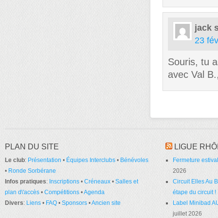
jack
23 fév
Souris, tu 
avec Val B.
PLAN DU SITE
LIGUE RHÔ
Le club
:
Présentation
•
Équipes Interclubs
•
Bénévoles
Fermeture estival
•
Ronde Sorbérane
2026
Infos pratiques
:
Inscriptions
•
Créneaux
•
Salles et
Circuit Elles Au
plan d\'accès
•
Compétitions
•
Agenda
étape du circuit !
Divers
:
Liens
•
FAQ
•
Sponsors
•
Ancien site
Label Minibad A
juillet 2026