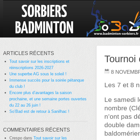
ARTICLES RÉCENTS
Tournoi 
Tout savoir sur les inscriptions et
réinscriptions 2026-2027
8 NOVEMBR
Une superbe AG sous le soleil !
Immense succès pour la soirée pétanque
Les 7 et 8 n
du club !
Encore plus d’avantages la saison
Le samedi l
prochaine, et une semaine portes ouvertes
du 22 au 26 juin !
nombre (Clé
So’Bad est de retour à Sanilhac !
n’ont pas dé
double dam
COMMENTAIRES RÉCENTS
baldomérien
Crespo
dans
Tout savoir sur les