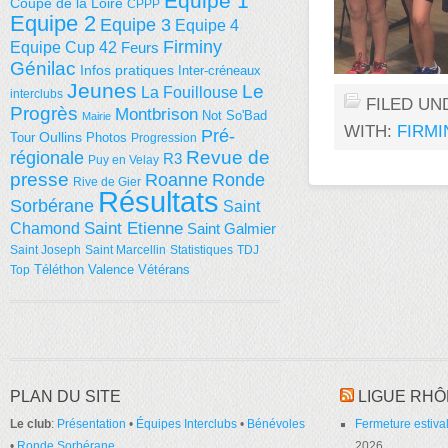
Equipe 1
Coupe de la Loire
CPPP
Equipe 2
Equipe 3
Equipe 4
Firminy
Equipe Cup 42
Feurs
Génilac
Infos pratiques
Inter-créneaux
Jeunes
Le
La Fouillouse
interclubs
FILED UN
Progrès
Montbrison
Not So'Bad
Mairie
WITH:
FIRMI
Pré-
Tour
Oullins
Photos
Progression
régionale
Revue de
R3
Puy en Velay
presse
Roanne
Ronde
Rive de Gier
Résultats
Sorbérane
Saint
Saint Etienne
Chamond
Saint Galmier
Saint Joseph
Saint Marcellin
Statistiques
TDJ
Téléthon
Valence
Vétérans
Top
PLAN DU SITE
LIGUE RHÔ
Le club
:
Présentation
•
Équipes Interclubs
•
Bénévoles
Fermeture estival
•
Ronde Sorbérane
2026