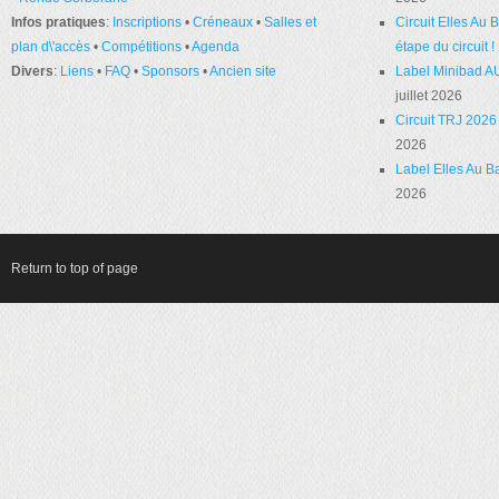
Infos pratiques
:
Inscriptions
•
Créneaux
•
Salles et
Circuit Elles Au
plan d\'accès
•
Compétitions
•
Agenda
étape du circuit !
Divers
:
Liens
•
FAQ
•
Sponsors
•
Ancien site
Label Minibad A
juillet 2026
Circuit TRJ 2026 
2026
Label Elles Au Ba
2026
Return to top of page