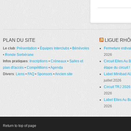
PLAN DU SITE
LIGUE RHÔ
Le club
:
Présentation
•
Équipes Interclubs
•
Bénévoles
Fermeture estival
•
Ronde Sorbérane
2026
Infos pratiques
:
Inscriptions
•
Créneaux
•
Salles et
Circuit Elles Au
plan d\'accès
•
Compétitions
•
Agenda
étape du circuit !
Divers
:
Liens
•
FAQ
•
Sponsors
•
Ancien site
Label Minibad A
juillet 2026
Circuit TRJ 2026 
2026
Label Elles Au Ba
2026
Return to top of page