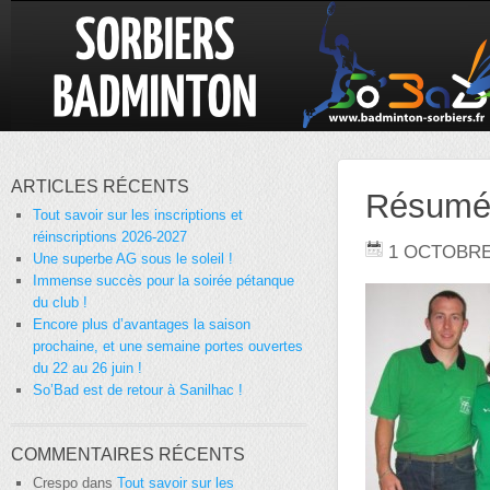
ARTICLES RÉCENTS
Résumé d
Tout savoir sur les inscriptions et
réinscriptions 2026-2027
1 OCTOBRE
Une superbe AG sous le soleil !
Immense succès pour la soirée pétanque
du club !
Encore plus d’avantages la saison
prochaine, et une semaine portes ouvertes
du 22 au 26 juin !
So’Bad est de retour à Sanilhac !
COMMENTAIRES RÉCENTS
Crespo
dans
Tout savoir sur les