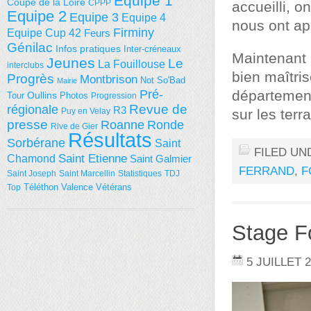
Equipe 1
Coupe de la Loire
CPPP
accueilli, o
Equipe 2
Equipe 3
Equipe 4
nous ont a
Firminy
Equipe Cup 42
Feurs
Génilac
Infos pratiques
Inter-créneaux
Maintenant 
Jeunes
Le
La Fouillouse
interclubs
bien maîtris
Progrès
Montbrison
Not So'Bad
Mairie
Pré-
département
Tour
Oullins
Photos
Progression
régionale
Revue de
R3
Puy en Velay
sur les terr
presse
Roanne
Ronde
Rive de Gier
Résultats
Sorbérane
Saint
FILED UN
Saint Etienne
Chamond
Saint Galmier
FERRAND
,
F
Saint Joseph
Saint Marcellin
Statistiques
TDJ
Téléthon
Valence
Vétérans
Top
Stage F
5 JUILLET 