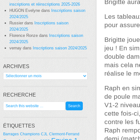
Brigitte au
inscriptions et réinscriptions 2025-2026
HUGON Evelyne
dans
Inscriptions saison
Les tableau
2024/2025
Russier
dans
Inscriptions saison
pour assurer
2024/2025
Florence Ronze
dans
Inscriptions saison
Brigitte jou
2024/2025
jeu ! En si
vernay
dans
Inscriptions saison 2024/2025
double dame
mais cela ne
ARCHIVES
réalise le m
Archives
Raph en si
RECHERCHE
de poule ma
V1-2 niveau
cette fois-c
contre les 
ÉTIQUETTES
Raph remport
Barrages
Champions
CJL
Clermont-Ferrand
demi (match