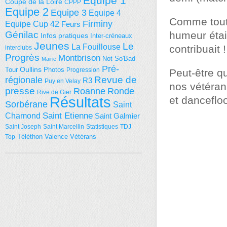
Equipe 1
Coupe de la Loire
CPPP
Equipe 2
Equipe 3
Equipe 4
Comme toute
Firminy
Equipe Cup 42
Feurs
Génilac
humeur était
Infos pratiques
Inter-créneaux
Jeunes
Le
La Fouillouse
contribuait !
interclubs
Progrès
Montbrison
Not So'Bad
Mairie
Pré-
Tour
Oullins
Photos
Progression
Peut-être q
régionale
Revue de
R3
Puy en Velay
nos vétérans
presse
Roanne
Ronde
Rive de Gier
Résultats
et dancefloo
Sorbérane
Saint
Saint Etienne
Chamond
Saint Galmier
Saint Joseph
Saint Marcellin
Statistiques
TDJ
Téléthon
Valence
Vétérans
Top