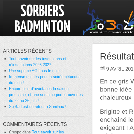
ARTICLES RÉCENTS
Résulta
Tout savoir sur les inscriptions et
réinscriptions 2026-2027
9 AVRIL 201
Une superbe AG sous le soleil !
Immense succès pour la soirée pétanque
En ce gris 
du club !
bonne idée 
Encore plus d’avantages la saison
prochaine, et une semaine portes ouvertes
chaleureux 
du 22 au 26 juin !
So’Bad est de retour à Sanilhac !
Brigitte et 
enchaîné le
COMMENTAIRES RÉCENTS
exigeant ! A
Crespo
dans
Tout savoir sur les