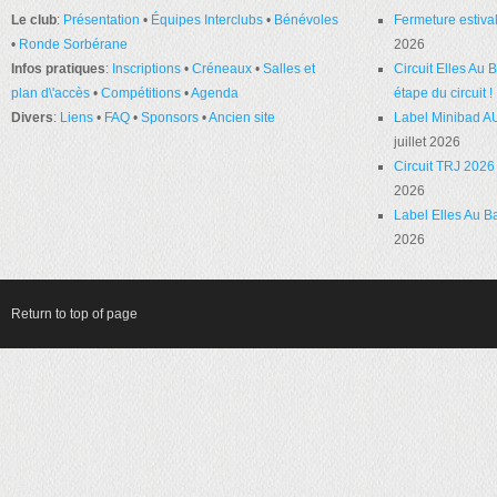
Le club
:
Présentation
•
Équipes Interclubs
•
Bénévoles
Fermeture estival
•
Ronde Sorbérane
2026
Infos pratiques
:
Inscriptions
•
Créneaux
•
Salles et
Circuit Elles Au
plan d\'accès
•
Compétitions
•
Agenda
étape du circuit !
Divers
:
Liens
•
FAQ
•
Sponsors
•
Ancien site
Label Minibad A
juillet 2026
Circuit TRJ 2026 
2026
Label Elles Au Ba
2026
Return to top of page